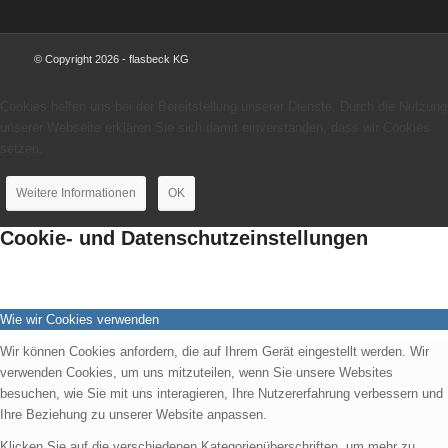
© Copyright 2026 - flasbeck KG
Cookies helfen uns bei der Bereitstellung unserer Dienste. Durch die Nutzung
unserer Webseite erklären Sie sich damit einverstanden, dass wir Cookies
setzen.
Weitere Informationen
OK
Cookie- und Datenschutzeinstellungen
Wie wir Cookies verwenden
Wir können Cookies anfordern, die auf Ihrem Gerät eingestellt werden. Wir
verwenden Cookies, um uns mitzuteilen, wenn Sie unsere Websites
besuchen, wie Sie mit uns interagieren, Ihre Nutzererfahrung verbessern und
Ihre Beziehung zu unserer Website anpassen.
Klicken Sie auf die verschiedenen Kategorienüberschriften, um mehr zu