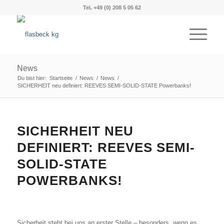
Tel. +49 (0) 208 5 05 62
News
Du bist hier:
Startseite
/
News
/
News
/
SICHERHEIT neu definiert: REEVES SEMI-SOLID-STATE Powerbanks!
SICHERHEIT NEU
DEFINIERT: REEVES SEMI-
SOLID-STATE
POWERBANKS!
Sicherheit steht bei uns an erster Stelle – besonders, wenn es