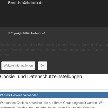
Email: info@flasbeck.de
© Copyright 2026 - flasbeck KG
Cookies helfen uns bei der Bereitstellung unserer Dienste. Durch die Nutzung
unserer Webseite erklären Sie sich damit einverstanden, dass wir Cookies
setzen.
Weitere Informationen
OK
Cookie- und Datenschutzeinstellungen
Wie wir Cookies verwenden
Wir können Cookies anfordern, die auf Ihrem Gerät eingestellt werden. Wir
verwenden Cookies, um uns mitzuteilen, wenn Sie unsere Websites